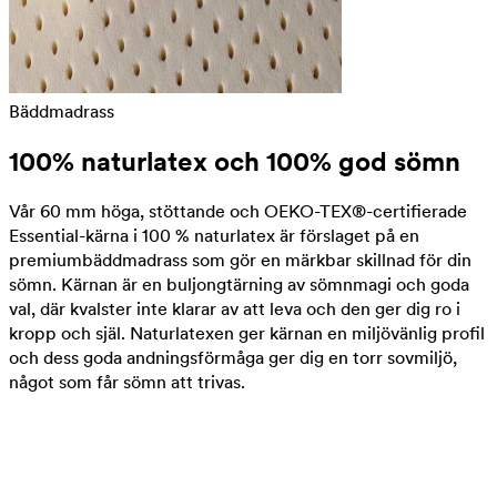
Bäddmadrass
100% naturlatex och 100% god sömn
Vår 60 mm höga, stöttande och OEKO-TEX®-certifierade
Essential-kärna i 100 % naturlatex är förslaget på en
premiumbäddmadrass som gör en märkbar skillnad för din
sömn. Kärnan är en buljongtärning av sömnmagi och goda
val, där kvalster inte klarar av att leva och den ger dig ro i
kropp och själ. Naturlatexen ger kärnan en miljövänlig profil
och dess goda andningsförmåga ger dig en torr sovmiljö,
något som får sömn att trivas.