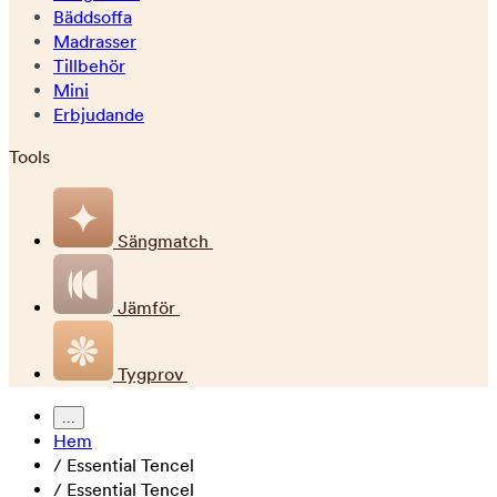
Bäddsoffa
Madrasser
Tillbehör
Mini
Erbjudande
Tools
Sängmatch
Jämför
Tygprov
...
Hem
/
Essential Tencel
/
Essential Tencel