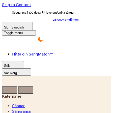
Skip to Content
Sovgaranti i 100 dagar
Fri leverans
Unika sängar
23.000+ omdömen
SE | Swedish
Toggle menu
Hitta din SängMatch™
Sök
Varukorg
Kategorier
Sängar
Sängramar