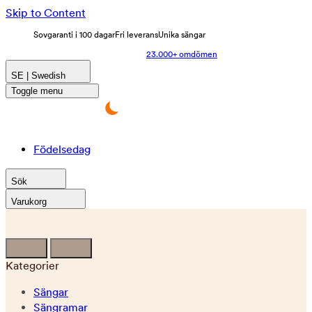
Skip to Content
Sovgaranti i 100 dagar
Fri leverans
Unika sängar
23.000+ omdömen
SE | Swedish
Toggle menu
Födelsedag
Sök
Varukorg
Kategorier
Sängar
Sängramar