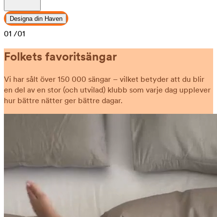
Designa din Haven
01
/01
Folkets favoritsängar
Vi har sålt över 150 000 sängar – vilket betyder att du blir
en del av en stor (och utvilad) klubb som varje dag upplever
hur bättre nätter ger bättre dagar.