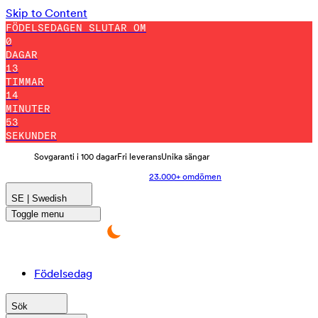
Skip to Content
FÖDELSEDAGEN SLUTAR OM
0
DAGAR
13
TIMMAR
14
MINUTER
43
SEKUNDER
Sovgaranti i 100 dagar
Fri leverans
Unika sängar
23.000+ omdömen
SE | Swedish
Toggle menu
Födelsedag
Sök