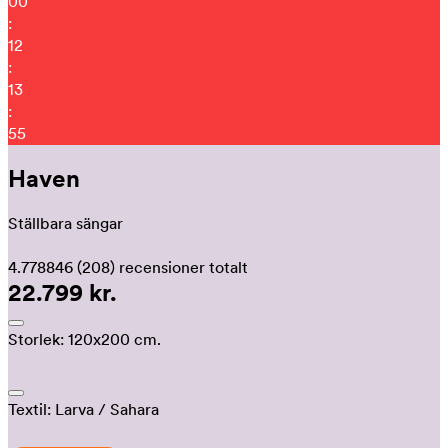
00
:
12
:
13
:
44
Haven
Ställbara sängar
4.778846
(208)
recensioner totalt
22.799 kr.
Storlek:
120x200 cm.
Textil:
Larva
/ Sahara