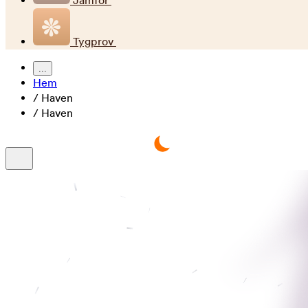
Jämför
Tygprov
...
Hem
/
Haven
/
Haven