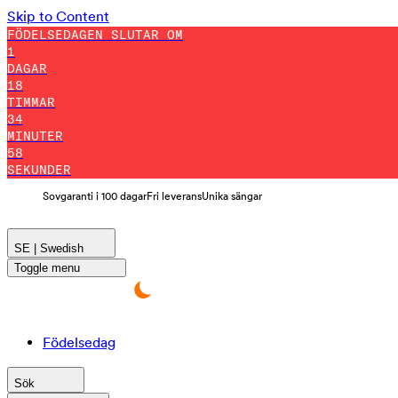
Skip to Content
FÖDELSEDAGEN SLUTAR OM
1
DAGAR
18
TIMMAR
34
MINUTER
56
SEKUNDER
Sovgaranti i 100 dagar
Fri leverans
Unika sängar
SE | Swedish
Toggle menu
Födelsedag
Sök