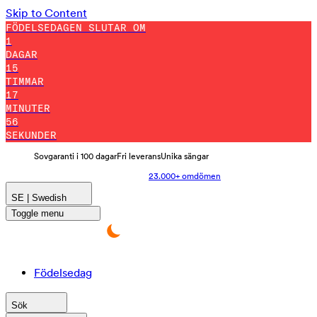
Skip to Content
FÖDELSEDAGEN SLUTAR OM
1
DAGAR
15
TIMMAR
17
MINUTER
46
SEKUNDER
Sovgaranti i 100 dagar
Fri leverans
Unika sängar
23.000+ omdömen
SE | Swedish
Toggle menu
Födelsedag
Sök