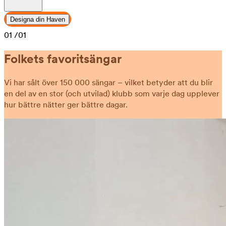
Designa din Haven
01
/01
Folkets favoritsängar
Vi har sålt över 150 000 sängar – vilket betyder att du blir
en del av en stor (och utvilad) klubb som varje dag upplever
hur bättre nätter ger bättre dagar.