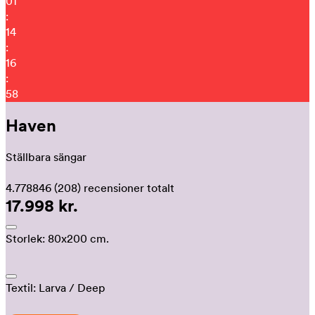
01
:
14
:
16
:
47
Haven
Ställbara sängar
4.778846
(208)
recensioner totalt
17.998 kr.
Storlek:
80x200 cm.
Textil:
Larva
/ Deep