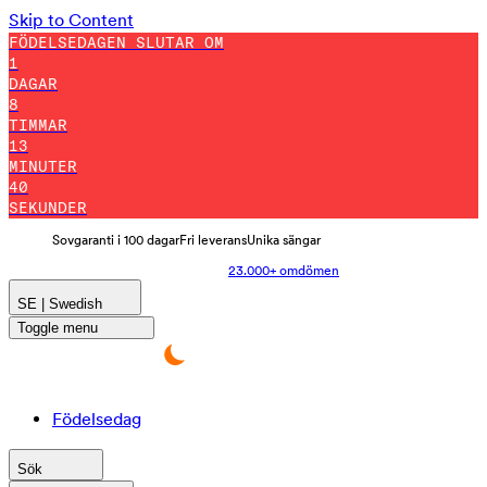
Skip to Content
FÖDELSEDAGEN SLUTAR OM
1
DAGAR
8
TIMMAR
13
MINUTER
29
SEKUNDER
Sovgaranti i 100 dagar
Fri leverans
Unika sängar
23.000+ omdömen
SE | Swedish
Toggle menu
Födelsedag
Sök