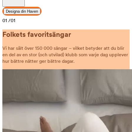
Designa din Haven
01
/01
Folkets favoritsängar
Vi har sålt över 150 000 sängar – vilket betyder att du blir
en del av en stor (och utvilad) klubb som varje dag upplever
hur bättre nätter ger bättre dagar.