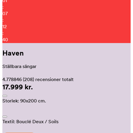
01
:
07
:
12
:
29
Haven
Ställbara sängar
4.778846
(208)
recensioner totalt
17.999 kr.
Storlek:
90x200 cm.
Textil:
Bouclé Deux
/ Soils