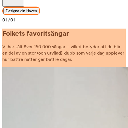
Designa din Haven
01
/01
Folkets favoritsängar
Vi har sålt över 150 000 sängar – vilket betyder att du blir
en del av en stor (och utvilad) klubb som varje dag upplever
hur bättre nätter ger bättre dagar.