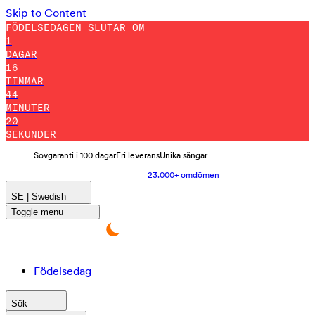
Skip to Content
FÖDELSEDAGEN SLUTAR OM
1
DAGAR
16
TIMMAR
44
MINUTER
10
SEKUNDER
Sovgaranti i 100 dagar
Fri leverans
Unika sängar
23.000+ omdömen
SE | Swedish
Toggle menu
Födelsedag
Sök