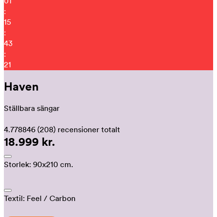
01
:
15
:
43
:
11
Haven
Ställbara sängar
4.778846
(208)
recensioner totalt
18.999 kr.
Storlek:
90x210 cm.
Textil:
Feel
/ Carbon