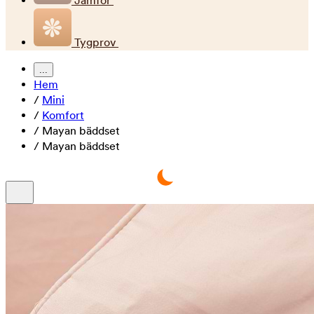
Jämför
Tygprov
...
Hem
/
Mini
/
Komfort
/
Mayan bäddset
/
Mayan bäddset