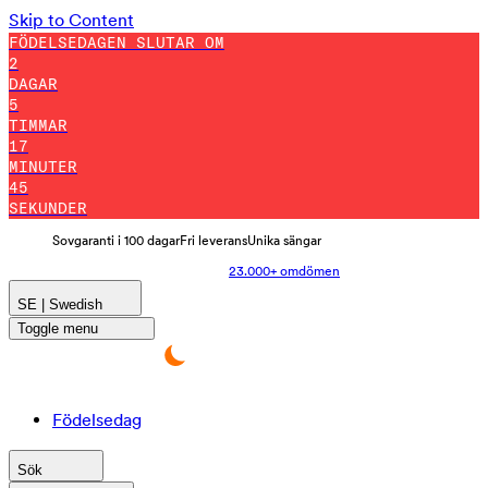
Skip to Content
FÖDELSEDAGEN SLUTAR OM
2
DAGAR
5
TIMMAR
17
MINUTER
42
SEKUNDER
Sovgaranti i 100 dagar
Fri leverans
Unika sängar
23.000+ omdömen
SE | Swedish
Toggle menu
Födelsedag
Sök