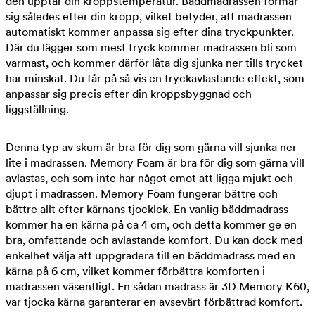
den upptar din kroppstemperatur. Bäddmadrassen formar
sig således efter din kropp, vilket betyder, att madrassen
automatiskt kommer anpassa sig efter dina tryckpunkter.
Där du lägger som mest tryck kommer madrassen bli som
varmast, och kommer därför låta dig sjunka ner tills trycket
har minskat. Du får på så vis en tryckavlastande effekt, som
anpassar sig precis efter din kroppsbyggnad och
liggställning.
Denna typ av skum är bra för dig som gärna vill sjunka ner
lite i madrassen. Memory Foam är bra för dig som gärna vill
avlastas, och som inte har något emot att ligga mjukt och
djupt i madrassen. Memory Foam fungerar bättre och
bättre allt efter kärnans tjocklek. En vanlig bäddmadrass
kommer ha en kärna på ca 4 cm, och detta kommer ge en
bra, omfattande och avlastande komfort. Du kan dock med
enkelhet välja att uppgradera till en bäddmadrass med en
kärna på 6 cm, vilket kommer förbättra komforten i
madrassen väsentligt. En sådan madrass är 3D Memory K60,
var tjocka kärna garanterar en avsevärt förbättrad komfort.