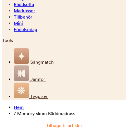
Bäddsoffa
Madrasser
Tillbehör
Mini
Födelsedag
Tools
Sängmatch
Jämför
Tygprov
Hem
/
Memory skum Bäddmadrass
Tilbage til artikler