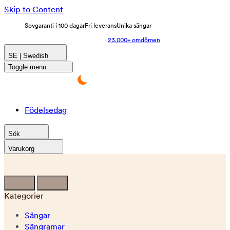
Skip to Content
Sovgaranti i 100 dagar
Fri leverans
Unika sängar
23.000+ omdömen
SE | Swedish
Toggle menu
Födelsedag
Sök
Varukorg
Kategorier
Sängar
Sängramar