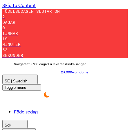
Skip to Content
FÖDELSEDAGEN SLUTAR OM
2
DAGAR
0
TIMMAR
19
MINUTER
47
SEKUNDER
Sovgaranti i 100 dagar
Fri leverans
Unika sängar
23.000+ omdömen
SE | Swedish
Toggle menu
Födelsedag
Sök