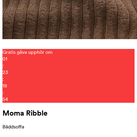
Gratis gåva upphör om
01
:
23
:
18
:
48
Moma Ribble
Bäddsoffa