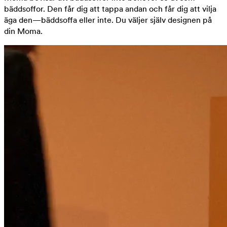
bäddsoffor. Den får dig att tappa andan och får dig att vilja
äga den—bäddsoffa eller inte. Du väljer själv designen på
din Moma.