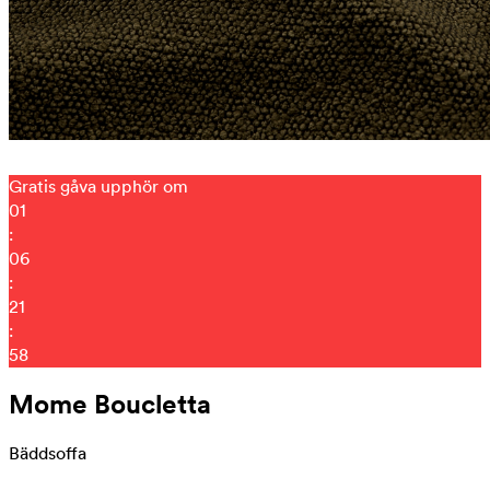
Gratis gåva upphör om
01
:
06
:
21
:
52
Mome Boucletta
Bäddsoffa