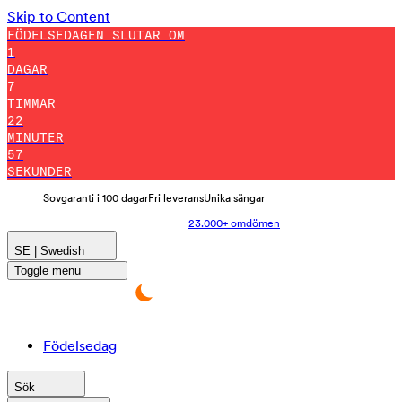
Skip to Content
FÖDELSEDAGEN SLUTAR OM
1
DAGAR
7
TIMMAR
22
MINUTER
51
SEKUNDER
Sovgaranti i 100 dagar
Fri leverans
Unika sängar
23.000+ omdömen
SE | Swedish
Toggle menu
Födelsedag
Sök