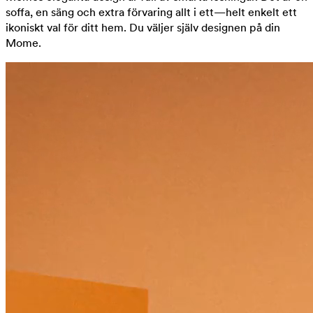
soffa, en säng och extra förvaring allt i ett—helt enkelt ett
ikoniskt val för ditt hem. Du väljer själv designen på din
Mome.