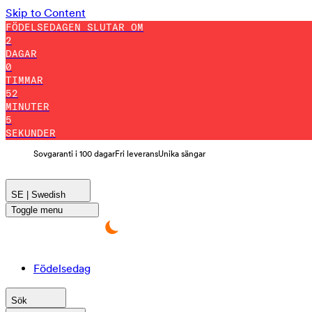
Skip to Content
FÖDELSEDAGEN SLUTAR OM
2
DAGAR
0
TIMMAR
52
MINUTER
3
SEKUNDER
Sovgaranti i 100 dagar
Fri leverans
Unika sängar
SE | Swedish
Toggle menu
Födelsedag
Sök