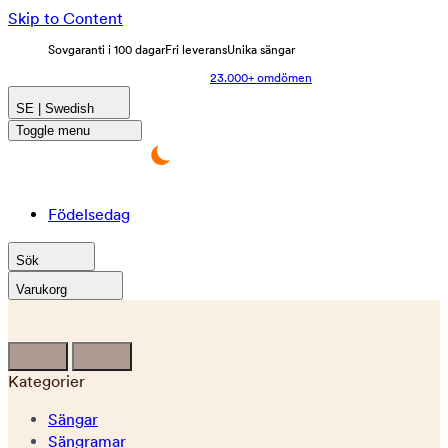
Skip to Content
Sovgaranti i 100 dagar
Fri leverans
Unika sängar
23.000+ omdömen
SE | Swedish
Toggle menu
Födelsedag
Sök
Varukorg
Kategorier
Sängar
Sängramar