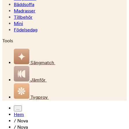
Bäddsoffa
Madrasser
Tillbehör
Mini
Födelsedag
Tools
Sängmatch
Jämför
Tygprov
...
Hem
/
Nova
/
Nova