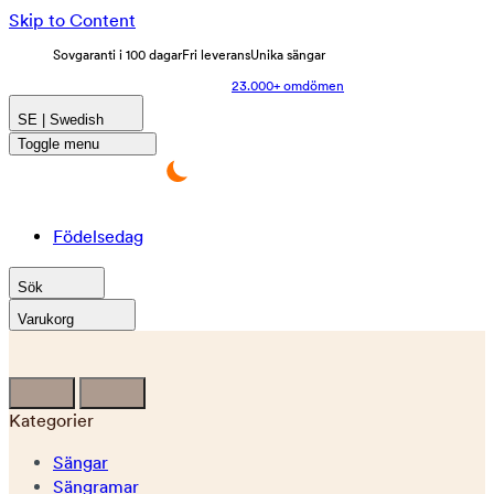
Skip to Content
Sovgaranti i 100 dagar
Fri leverans
Unika sängar
23.000+ omdömen
SE | Swedish
Toggle menu
Födelsedag
Sök
Varukorg
Kategorier
Sängar
Sängramar