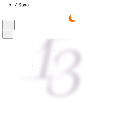
/
Saxa