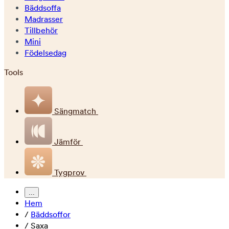
Bäddsoffa
Madrasser
Tillbehör
Mini
Födelsedag
Tools
Sängmatch
Jämför
Tygprov
...
Hem
/
Bäddsoffor
/
Saxa