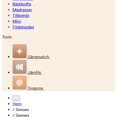
Bäddsoffa
Madrasser
Tillbehör
Mini
Födelsedag
Tools
Sängmatch
Jämför
Tygprov
...
Hem
/
Senses
/
Senses