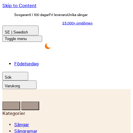
Skip to Content
Sovgaranti i 100 dagar
Fri leverans
Unika sängar
23.000+ omdömen
SE | Swedish
Toggle menu
Födelsedag
Sök
Varukorg
Kategorier
Sängar
Sängramar