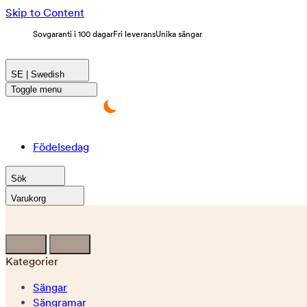
Skip to Content
Sovgaranti i 100 dagar
Fri leverans
Unika sängar
SE | Swedish
Toggle menu
Födelsedag
Sök
Varukorg
Kategorier
Sängar
Sängramar