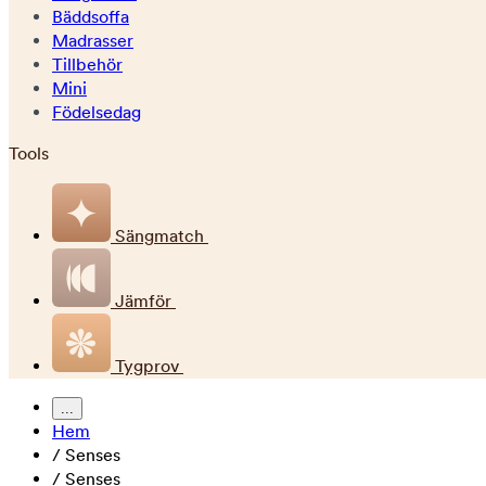
Bäddsoffa
Madrasser
Tillbehör
Mini
Födelsedag
Tools
Sängmatch
Jämför
Tygprov
...
Hem
/
Senses
/
Senses