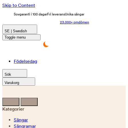
Skip to Content
Sovgaranti i 100 dagar
Fri leverans
Unika sängar
23.000+ omdömen
SE | Swedish
Toggle menu
Födelsedag
Sök
Varukorg
Kategorier
Sängar
Sängramar