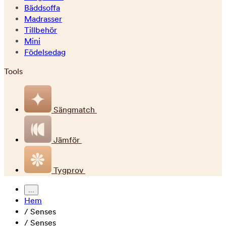
Bäddsoffa
Madrasser
Tillbehör
Mini
Födelsedag
Tools
Sängmatch
Jämför
Tygprov
...
Hem
/
Senses
/
Senses