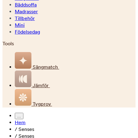
Bäddsoffa
Madrasser
Tillbehör
Mini
Födelsedag
Tools
Sängmatch
Jämför
Tygprov
...
Hem
/
Senses
/
Senses