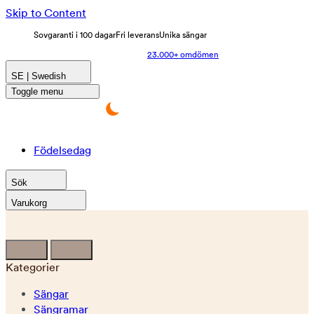
Skip to Content
Sovgaranti i 100 dagar
Fri leverans
Unika sängar
23.000+ omdömen
SE | Swedish
Toggle menu
Födelsedag
Sök
Varukorg
Kategorier
Sängar
Sängramar