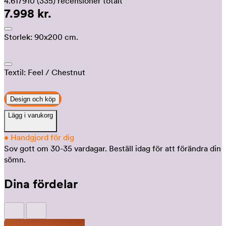
4.617910
(335)
recensioner totalt
7.998 kr.
Storlek:
90x200 cm.
Textil:
Feel
/ Chestnut
Design och köp
Lägg i varukorg
•
Handgjord för dig
Sov gott om 30-35 vardagar.
Beställ idag för att förändra din
sömn.
Dina fördelar