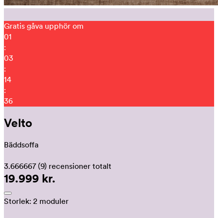
Gratis gåva upphör om
01
:
03
:
14
:
27
Velto
Bäddsoffa
3.666667
(9)
recensioner totalt
19.999 kr.
Storlek:
2 moduler