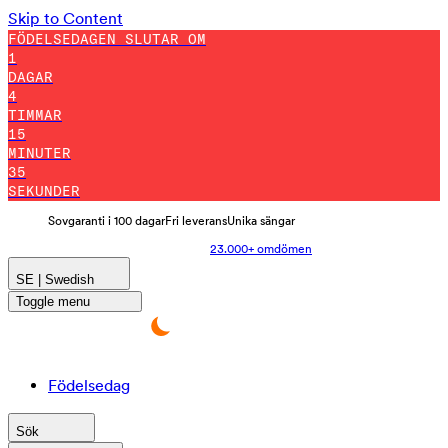
Skip to Content
FÖDELSEDAGEN SLUTAR OM
1
DAGAR
4
TIMMAR
15
MINUTER
26
SEKUNDER
Sovgaranti i 100 dagar
Fri leverans
Unika sängar
23.000+ omdömen
SE | Swedish
Toggle menu
Födelsedag
Sök