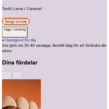
Textil:
Larva
/ Caramel
Design och köp
Lägg i varukorg
•
Handgjord för dig
Sov gott om 35-40 vardagar.
Beställ idag för att förändra din
sömn.
Dina fördelar