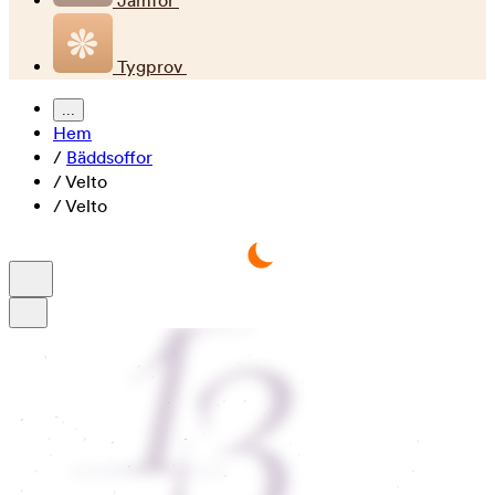
Jämför
Tygprov
...
Hem
/
Bäddsoffor
/
Velto
/
Velto