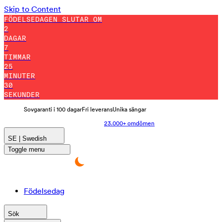
Skip to Content
FÖDELSEDAGEN SLUTAR OM
2
DAGAR
7
TIMMAR
25
MINUTER
19
SEKUNDER
Sovgaranti i 100 dagar
Fri leverans
Unika sängar
23.000+ omdömen
SE | Swedish
Toggle menu
Födelsedag
Sök