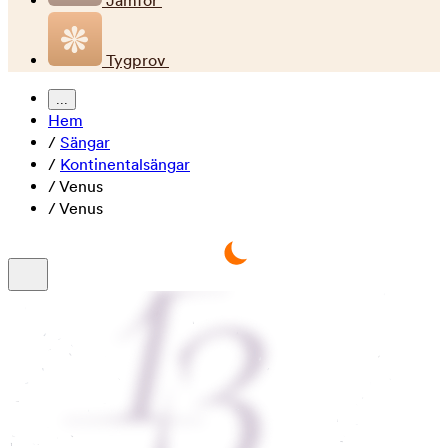
Jämför
Tygprov
...
Hem
/
Sängar
/
Kontinentalsängar
/
Venus
/
Venus