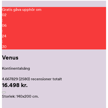
Gratis gåva upphör om
02
:
06
:
24
:
20
Venus
Kontinentalsäng
4.667829
(2580)
recensioner totalt
16.498 kr.
Storlek:
140x200 cm.