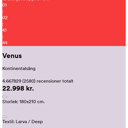
01
:
02
:
41
:
33
Venus
Kontinentalsäng
4.667829
(2580)
recensioner totalt
22.998 kr.
Storlek:
180x210 cm.
Textil:
Larva
/ Deep