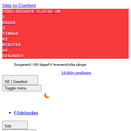
Skip to Content
FÖDELSEDAGEN SLUTAR OM
1
DAGAR
3
TIMMAR
42
MINUTER
32
SEKUNDER
Sovgaranti i 100 dagar
Fri leverans
Unika sängar
23.000+ omdömen
SE | Swedish
Toggle menu
Födelsedag
Sök