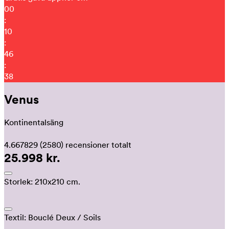
00
:
10
:
46
:
29
Venus
Kontinentalsäng
4.667829
(2580)
recensioner totalt
25.998 kr.
Storlek:
210x210 cm.
Textil:
Bouclé Deux
/ Soils