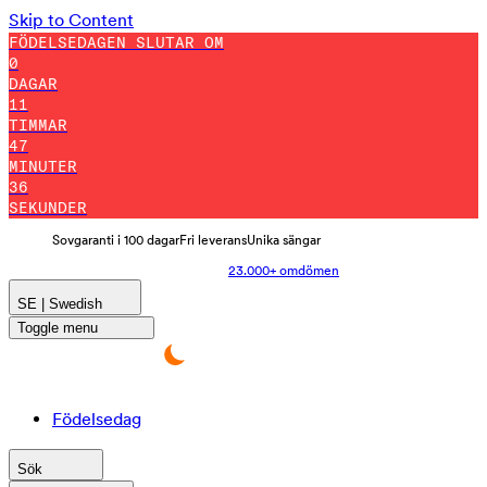
Skip to Content
FÖDELSEDAGEN SLUTAR OM
0
DAGAR
11
TIMMAR
47
MINUTER
27
SEKUNDER
Sovgaranti i 100 dagar
Fri leverans
Unika sängar
23.000+ omdömen
SE | Swedish
Toggle menu
Födelsedag
Sök