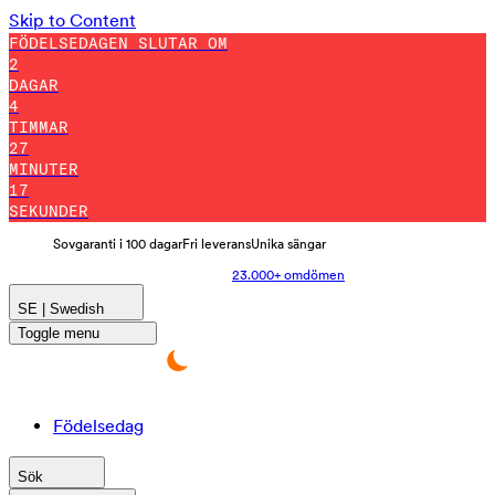
Skip to Content
FÖDELSEDAGEN SLUTAR OM
2
DAGAR
4
TIMMAR
27
MINUTER
12
SEKUNDER
Sovgaranti i 100 dagar
Fri leverans
Unika sängar
23.000+ omdömen
SE | Swedish
Toggle menu
Födelsedag
Sök