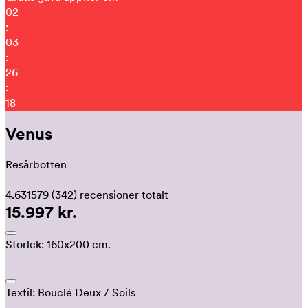
02
:
03
:
26
:
13
Venus
Resårbotten
4.631579
(342)
recensioner totalt
15.997 kr.
Storlek:
160x200 cm.
Textil:
Bouclé Deux
/ Soils