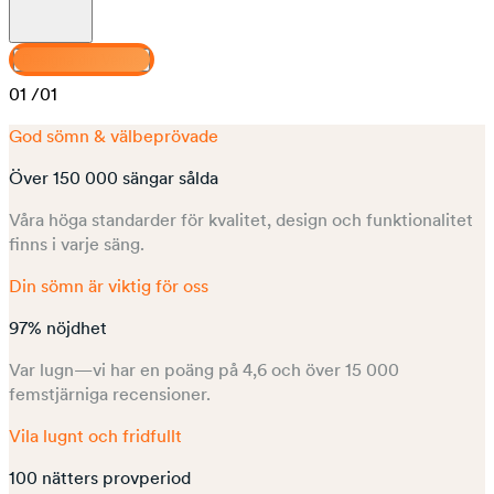
Designa din Venus
01
/01
God sömn & välbeprövade
Över 150 000 sängar sålda
Våra höga standarder för kvalitet, design och funktionalitet
finns i varje säng.
Din sömn är viktig för oss
97% nöjdhet
Var lugn—vi har en poäng på 4,6 och över 15 000
femstjärniga recensioner.
Vila lugnt och fridfullt
100 nätters provperiod