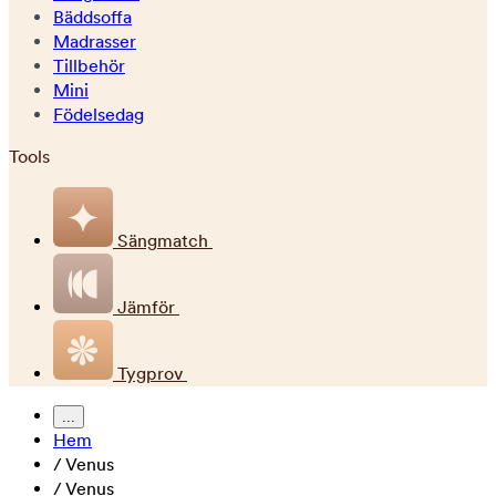
Bäddsoffa
Madrasser
Tillbehör
Mini
Födelsedag
Tools
Sängmatch
Jämför
Tygprov
...
Hem
/
Venus
/
Venus