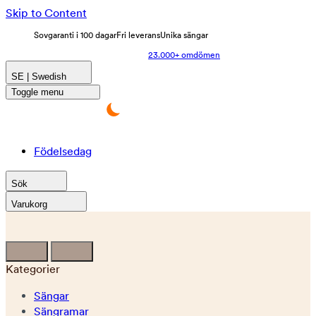
Skip to Content
Sovgaranti i 100 dagar
Fri leverans
Unika sängar
23.000+ omdömen
SE | Swedish
Toggle menu
Födelsedag
Sök
Varukorg
Kategorier
Sängar
Sängramar