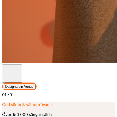
Designa din Venus
01
/01
God sömn & välbeprövade
Över 150 000 sängar sålda