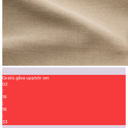
Gratis gåva upphör om
02
:
18
:
18
:
28