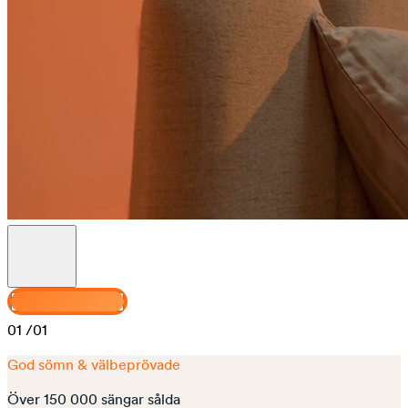
Designa din Venus
01
/01
God sömn & välbeprövade
Över 150 000 sängar sålda