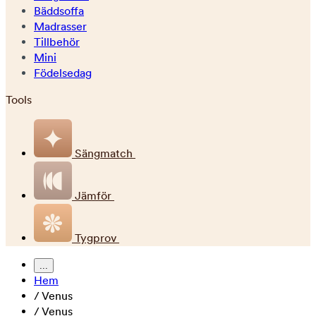
Bäddsoffa
Madrasser
Tillbehör
Mini
Födelsedag
Tools
Sängmatch
Jämför
Tygprov
...
Hem
/
Venus
/
Venus