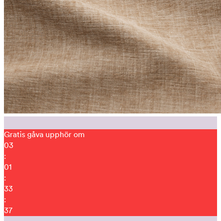
Gratis gåva upphör om
03
:
01
:
33
:
29