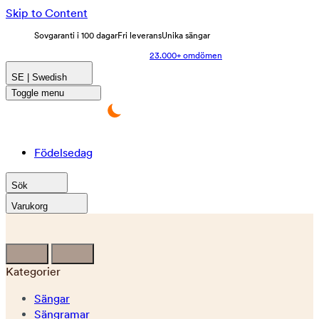
Skip to Content
Sovgaranti i 100 dagar
Fri leverans
Unika sängar
23.000+ omdömen
SE | Swedish
Toggle menu
Födelsedag
Sök
Varukorg
Kategorier
Sängar
Sängramar