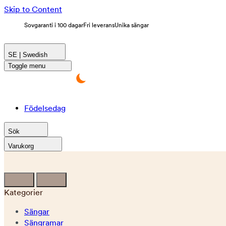
Skip to Content
Sovgaranti i 100 dagar
Fri leverans
Unika sängar
SE | Swedish
Toggle menu
Födelsedag
Sök
Varukorg
Kategorier
Sängar
Sängramar