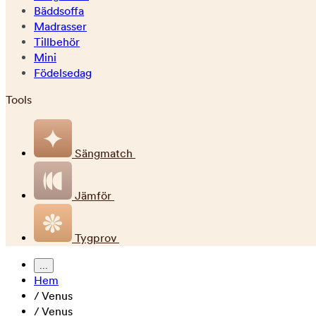
Bäddsoffa
Madrasser
Tillbehör
Mini
Födelsedag
Tools
Sängmatch
Jämför
Tygprov
...
Hem
/
Venus
/
Venus