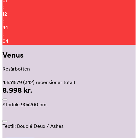
01
:
12
:
43
:
58
Venus
Resårbotten
4.631579
(342)
recensioner totalt
8.998 kr.
Storlek:
90x200 cm.
Textil:
Bouclé Deux
/ Ashes