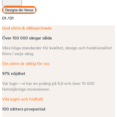
Designa din Venus
01
/01
God sömn & välbeprövade
Över 150 000 sängar sålda
Våra höga standarder för kvalitet, design och funktionalitet
finns i varje säng.
Din sömn är viktig för oss
97% nöjdhet
Var lugn—vi har en poäng på 4,6 och över 15 000
femstjärniga recensioner.
Vila lugnt och fridfullt
100 nätters provperiod