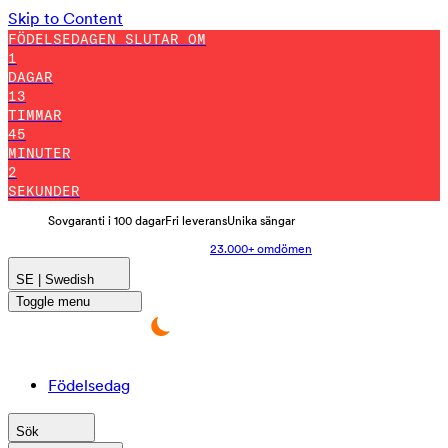
Skip to Content
FÖDELSEDAGEN SLUTAR OM
1
DAGAR
13
TIMMAR
44
MINUTER
57
SEKUNDER
Sovgaranti i 100 dagar
Fri leverans
Unika sängar
23.000+ omdömen
SE | Swedish
Toggle menu
Födelsedag
Sök