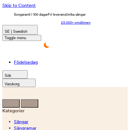
Skip to Content
Sovgaranti i 100 dagar
Fri leverans
Unika sängar
23.000+ omdömen
SE | Swedish
Toggle menu
Födelsedag
Sök
Varukorg
Kategorier
Sängar
Sängramar