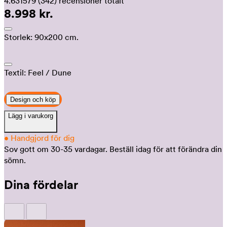
4.631579
(342)
recensioner totalt
8.998 kr.
Storlek:
90x200 cm.
Textil:
Feel
/ Dune
Design och köp
Lägg i varukorg
•
Handgjord för dig
Sov gott om 30-35 vardagar.
Beställ idag för att förändra din
sömn.
Dina fördelar