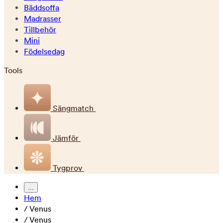
Bäddsoffa
Madrasser
Tillbehör
Mini
Födelsedag
Tools
Sängmatch
Jämför
Tygprov
...
Hem
/
Venus
/
Venus