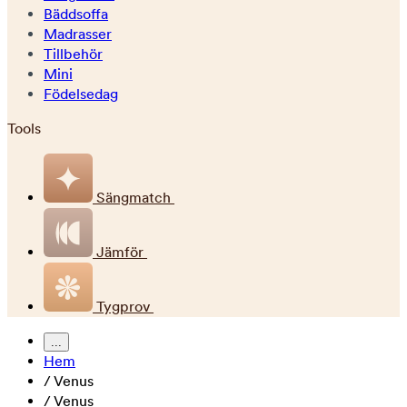
Bäddsoffa
Madrasser
Tillbehör
Mini
Födelsedag
Tools
Sängmatch
Jämför
Tygprov
...
Hem
/
Venus
/
Venus