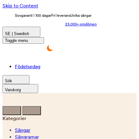
Skip to Content
Sovgaranti i 100 dagar
Fri leverans
Unika sängar
23.000+ omdömen
SE | Swedish
Toggle menu
Födelsedag
Sök
Varukorg
Kategorier
Sängar
Sängramar