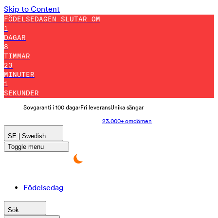
Skip to Content
FÖDELSEDAGEN SLUTAR OM
1
DAGAR
8
TIMMAR
22
MINUTER
51
SEKUNDER
Sovgaranti i 100 dagar
Fri leverans
Unika sängar
23.000+ omdömen
SE | Swedish
Toggle menu
Födelsedag
Sök