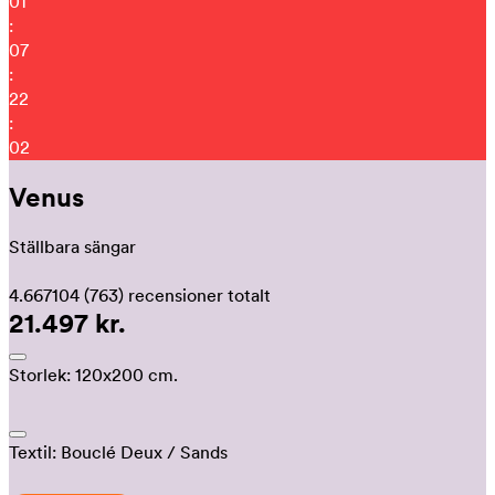
01
:
07
:
21
:
52
Venus
Ställbara sängar
4.667104
(763)
recensioner totalt
21.497 kr.
Storlek:
120x200 cm.
Textil:
Bouclé Deux
/ Sands