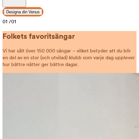
Designa din Venus
01
/01
Folkets favoritsängar
Vi har sålt över 150 000 sängar – vilket betyder att du blir
en del av en stor (och utvilad) klubb som varje dag upplever
hur bättre nätter ger bättre dagar.