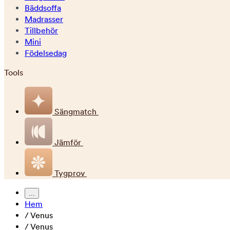
Bäddsoffa
Madrasser
Tillbehör
Mini
Födelsedag
Tools
Sängmatch
Jämför
Tygprov
...
Hem
/
Venus
/
Venus