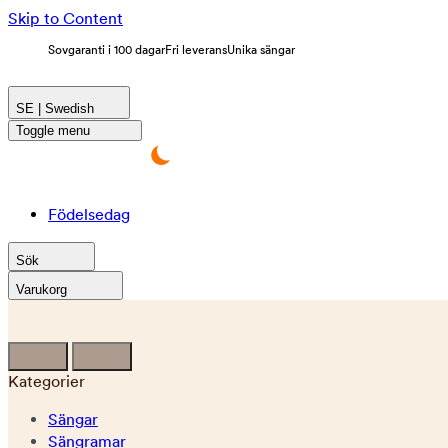
Skip to Content
Sovgaranti i 100 dagar
Fri leverans
Unika sängar
SE | Swedish
Toggle menu
Födelsedag
Sök
Varukorg
Kategorier
Sängar
Sängramar