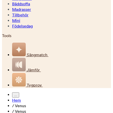
Bäddsoffa
Madrasser
Tillbehör
Mini
Födelsedag
Tools
Sängmatch
Jämför
Tygprov
...
Hem
/
Venus
/
Venus