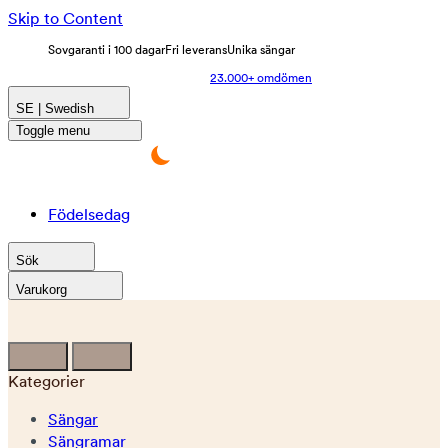
Skip to Content
Sovgaranti i 100 dagar
Fri leverans
Unika sängar
23.000+ omdömen
SE | Swedish
Toggle menu
Födelsedag
Sök
Varukorg
Kategorier
Sängar
Sängramar