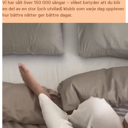
Vi har sålt över 150 000 sängar – vilket betyder att du blir
en del av en stor (och utvilad) klubb som varje dag upplever
hur bättre nätter ger bättre dagar.