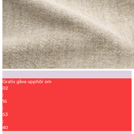
Gratis gåva upphör om
02
:
16
:
53
:
31