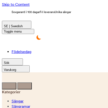
Skip to Content
Sovgaranti i 100 dagar
Fri leverans
Unika sängar
SE | Swedish
Toggle menu
Födelsedag
Sök
Varukorg
Kategorier
Sängar
Sängramar