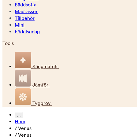
Bäddsoffa
Madrasser
Tillbehör
Mini
Födelsedag
Tools
Sängmatch
Jämför
Tygprov
...
Hem
/
Venus
/
Venus