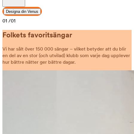
Designa din Venus
01
/01
Folkets favoritsängar
Vi har sålt över 150 000 sängar – vilket betyder att du blir
en del av en stor (och utvilad) klubb som varje dag upplever
hur bättre nätter ger bättre dagar.