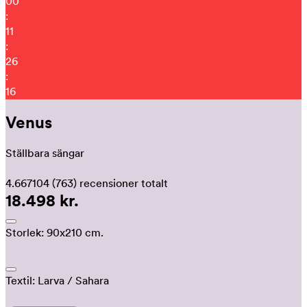
00
:
11
:
26
:
05
Venus
Ställbara sängar
4.667104
(763)
recensioner totalt
18.498 kr.
Storlek:
90x210 cm.
Textil:
Larva
/ Sahara