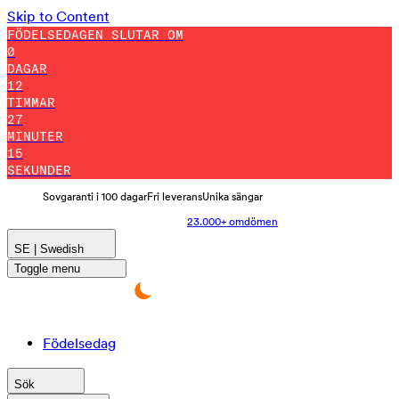
Skip to Content
FÖDELSEDAGEN SLUTAR OM
0
DAGAR
12
TIMMAR
27
MINUTER
4
SEKUNDER
Sovgaranti i 100 dagar
Fri leverans
Unika sängar
23.000+ omdömen
SE | Swedish
Toggle menu
Födelsedag
Sök