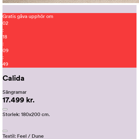
Gratis gåva upphör om
02
:
18
:
09
:
40
Calida
Sängramar
17.499 kr.
Storlek:
180x200 cm.
Textil:
Feel
/ Dune