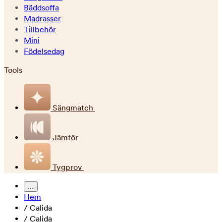
Bäddsoffa
Madrasser
Tillbehör
Mini
Födelsedag
Tools
Sängmatch
Jämför
Tygprov
...
Hem
/
Calida
/
Calida