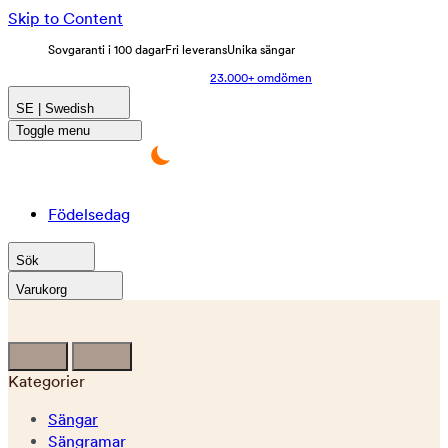
Skip to Content
Sovgaranti i 100 dagar
Fri leverans
Unika sängar
23.000+ omdömen
SE | Swedish
Toggle menu
Födelsedag
Sök
Varukorg
Kategorier
Sängar
Sängramar