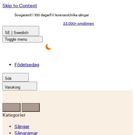
Skip to Content
Sovgaranti i 100 dagar
Fri leverans
Unika sängar
23.000+ omdömen
SE | Swedish
Toggle menu
Födelsedag
Sök
Varukorg
Kategorier
Sängar
Sängramar