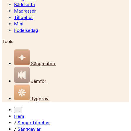
Bäddsoffa
Madrasser
Tillbehör
Mini
Födelsedag
Tools
Sängmatch
Jämför
Tygprov
...
Hem
/
Senge Tilbehør
/
Sänggavlar