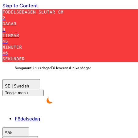
Skip to Content
FÖDELSEDAGEN SLUTAR OM
2
DAGAR
9
TIMMAR
45
MINUTER
44
SEKUNDER
Sovgaranti i 100 dagar
Fri leverans
Unika sängar
SE | Swedish
Toggle menu
Födelsedag
Sök