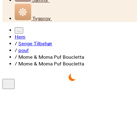
Jämför
Tygprov
...
Hem
/
Senge Tilbehør
/
pouf
/
Mome & Moma Puf Boucletta
/
Mome & Moma Puf Boucletta