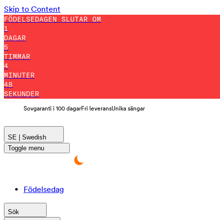
Skip to Content
FÖDELSEDAGEN SLUTAR OM
1
DAGAR
5
TIMMAR
4
MINUTER
47
SEKUNDER
Sovgaranti i 100 dagar
Fri leverans
Unika sängar
SE | Swedish
Toggle menu
Födelsedag
Sök