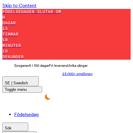
Skip to Content
FÖDELSEDAGEN SLUTAR OM
0
DAGAR
13
TIMMAR
10
MINUTER
10
SEKUNDER
Sovgaranti i 100 dagar
Fri leverans
Unika sängar
23.000+ omdömen
SE | Swedish
Toggle menu
Födelsedag
Sök