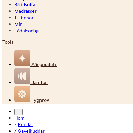
Bäddsoffa
Madrasser
Tillbehör
Mini
Födelsedag
Tools
Sängmatch
Jämför
Tygprov
...
Hem
/
Kuddar
/
Gavelkuddar