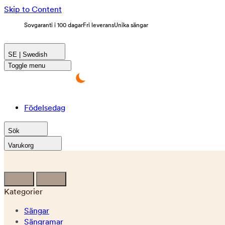
Skip to Content
Sovgaranti i 100 dagar
Fri leverans
Unika sängar
SE | Swedish
Toggle menu
Födelsedag
Sök
Varukorg
Kategorier
Sängar
Sängramar