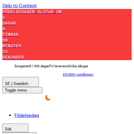
Skip to Content
FÖDELSEDAGEN SLUTAR OM
2
DAGAR
4
TIMMAR
36
MINUTER
14
SEKUNDER
Sovgaranti i 100 dagar
Fri leverans
Unika sängar
23.000+ omdömen
SE | Swedish
Toggle menu
Födelsedag
Sök