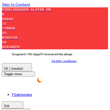
Skip to Content
FÖDELSEDAGEN SLUTAR OM
0
DAGAR
15
TIMMAR
29
MINUTER
10
SEKUNDER
Sovgaranti i 100 dagar
Fri leverans
Unika sängar
23.000+ omdömen
SE | Swedish
Toggle menu
Födelsedag
Sök