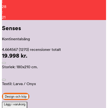
:
28
:
11
Senses
Kontinentalsäng
4.664567
(1270)
recensioner totalt
19.998 kr.
Storlek:
180x210 cm.
Textil:
Larva
/ Onyx
Design och köp
Lägg i varukorg