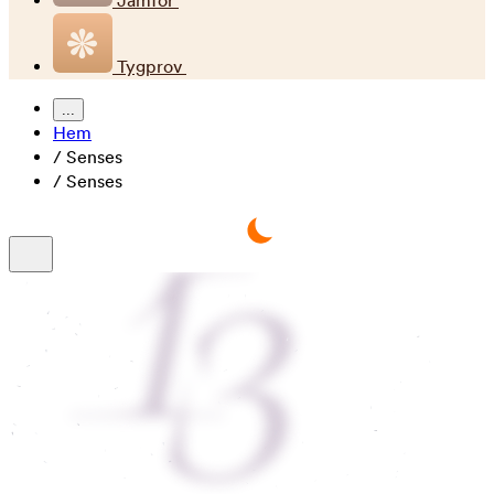
Jämför
Tygprov
...
Hem
/
Senses
/
Senses