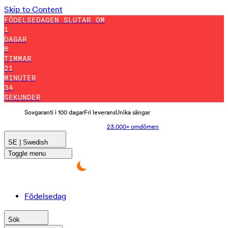
Skip to Content
FÖDELSEDAGEN SLUTAR OM
1
DAGAR
6
TIMMAR
21
MINUTER
29
SEKUNDER
Sovgaranti i 100 dagar
Fri leverans
Unika sängar
23.000+ omdömen
SE | Swedish
Toggle menu
Födelsedag
Sök