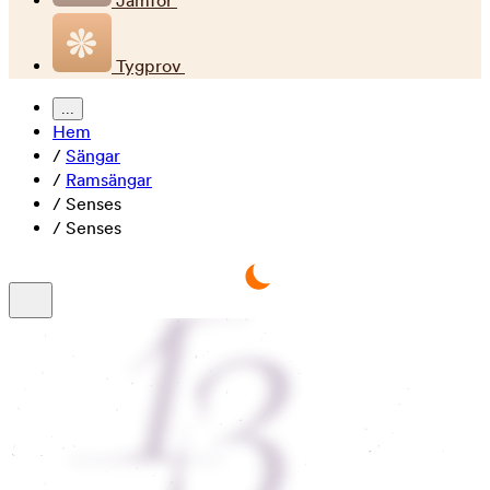
Jämför
Tygprov
...
Hem
/
Sängar
/
Ramsängar
/
Senses
/
Senses