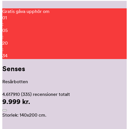
Gratis gåva upphör om
01
:
05
:
20
:
30
Senses
Resårbotten
4.617910
(335)
recensioner totalt
9.999 kr.
Storlek:
140x200 cm.