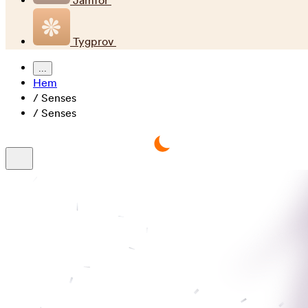
Jämför
Tygprov
...
Hem
/
Senses
/
Senses