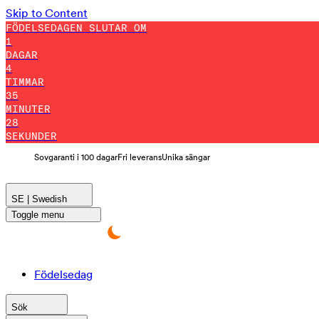
Skip to Content
FÖDELSEDAGEN SLUTAR OM
1
DAGAR
4
TIMMAR
35
MINUTER
26
SEKUNDER
Sovgaranti i 100 dagar
Fri leverans
Unika sängar
SE | Swedish
Toggle menu
Födelsedag
Sök