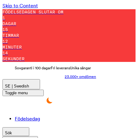
Skip to Content
FÖDELSEDAGEN SLUTAR OM
1
DAGAR
15
TIMMAR
12
MINUTER
1
SEKUNDER
Sovgaranti i 100 dagar
Fri leverans
Unika sängar
23.000+ omdömen
SE | Swedish
Toggle menu
Födelsedag
Sök