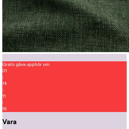
Gratis gåva upphör om
01
:
14
:
11
:
02
Vara