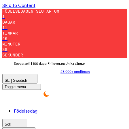
Skip to Content
FÖDELSEDAGEN SLUTAR OM
1
DAGAR
11
TIMMAR
46
MINUTER
26
SEKUNDER
Sovgaranti i 100 dagar
Fri leverans
Unika sängar
23.000+ omdömen
SE | Swedish
Toggle menu
Födelsedag
Sök