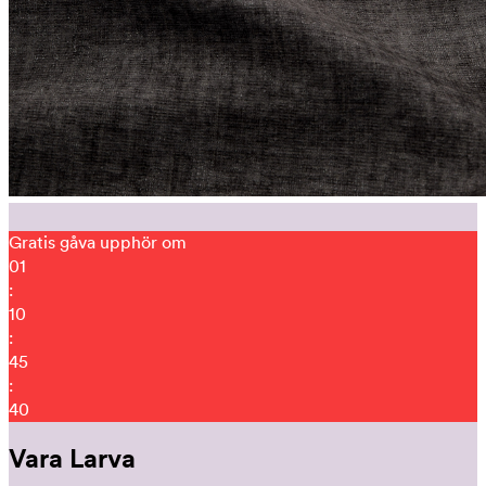
Gratis gåva upphör om
01
:
10
:
45
:
26
Vara Larva