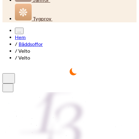
Jämför
Tygprov
...
Hem
/
Bäddsoffor
/
Velto
/
Velto