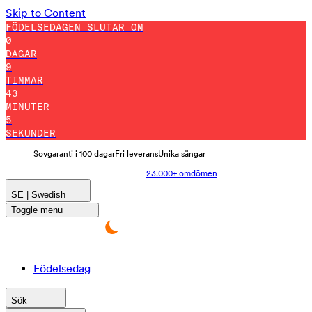
Skip to Content
FÖDELSEDAGEN SLUTAR OM
0
DAGAR
9
TIMMAR
42
MINUTER
59
SEKUNDER
Sovgaranti i 100 dagar
Fri leverans
Unika sängar
23.000+ omdömen
SE | Swedish
Toggle menu
Födelsedag
Sök