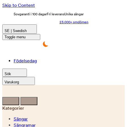
Skip to Content
Sovgaranti i 100 dagar
Fri leverans
Unika sängar
23.000+ omdömen
SE | Swedish
Toggle menu
Födelsedag
Sök
Varukorg
Kategorier
Sängar
Sängramar