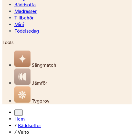
Bäddsoffa
Madrasser
Tillbehör
Mini
Födelsedag
Tools
Sängmatch
Jämför
Tygprov
...
Hem
/
Bäddsoffor
/
Velto