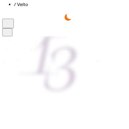
/
Velto