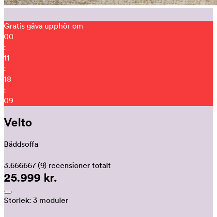
Gratis gåva upphör om
00
:
11
:
18
:
03
Velto
Bäddsoffa
3.666667
(9)
recensioner totalt
25.999 kr.
Storlek:
3 moduler