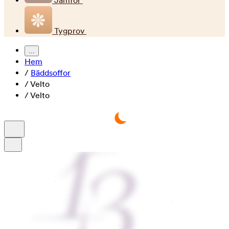
Jämför
Tygprov
...
Hem
/
Bäddsoffor
/
Velto
/
Velto