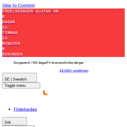
Skip to Content
FÖDELSEDAGEN SLUTAR OM
0
DAGAR
12
TIMMAR
19
MINUTER
2
SEKUNDER
Sovgaranti i 100 dagar
Fri leverans
Unika sängar
23.000+ omdömen
SE | Swedish
Toggle menu
Födelsedag
Sök