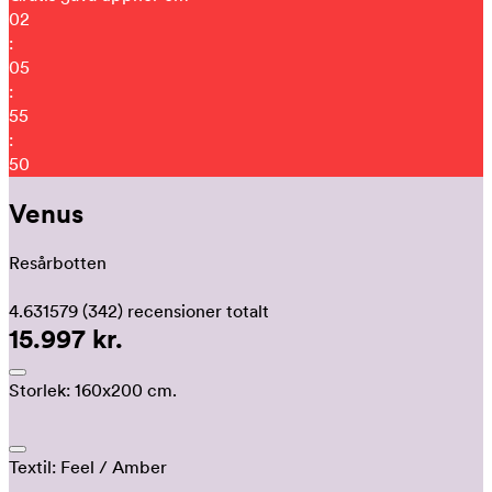
02
:
05
:
55
:
44
Venus
Resårbotten
4.631579
(342)
recensioner totalt
15.997 kr.
Storlek:
160x200 cm.
Textil:
Feel
/ Amber