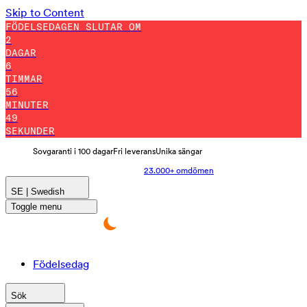
Skip to Content
FÖDELSEDAGEN SLUTAR OM
2
DAGAR
6
TIMMAR
56
MINUTER
43
SEKUNDER
Sovgaranti i 100 dagar
Fri leverans
Unika sängar
23.000+ omdömen
SE | Swedish
Toggle menu
Födelsedag
Sök